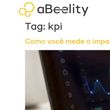
Tag:
kpi
Como você mede o impac