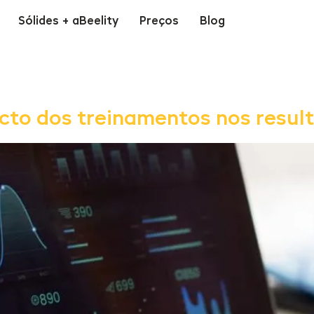
Sólides + aBeelity
Preços
Blog
to dos treinamentos nos resul