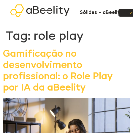
Sólides + aBeelity
Pre
Ac
Tag:
role play
Gamificação no
desenvolvimento
profissional: o Role Play
por IA da aBeelity