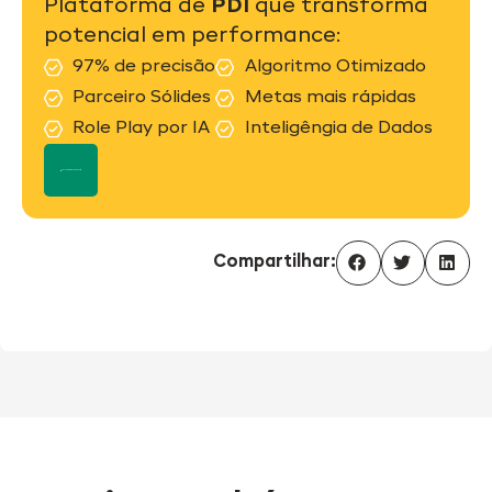
Plataforma de
PDI
que transforma
potencial em performance:
97% de precisão
Algoritmo Otimizado
Parceiro Sólides
Metas mais rápidas
Role Play por IA
Inteligêngia de Dados
Fale com um especialista
Compartilhar: