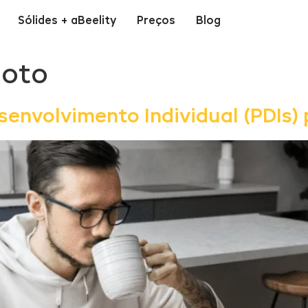
Sólides + aBeelity
Preços
Blog
moto
senvolvimento Individual (PDIs