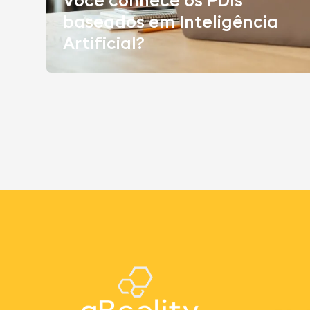
Você conhece os PDIs
baseados em Inteligência
Artificial?