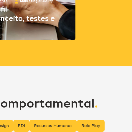
ental
Marketing aBeelity
il
ceito, testes e
Comportamental
.
sign
PDI
Recursos Humanos
Role Play