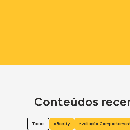
Conteúdos rece
Todos
aBeelity
Avaliação Comportament