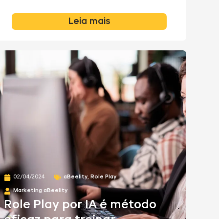
Leia mais
aBeelity
,
Role Play
02/04/2024
Marketing aBeelity
Role Play por IA é método