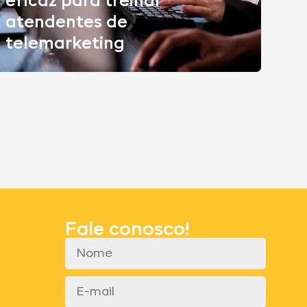
eficaz para treinar
atendentes de
telemarketing
Fale conosco!