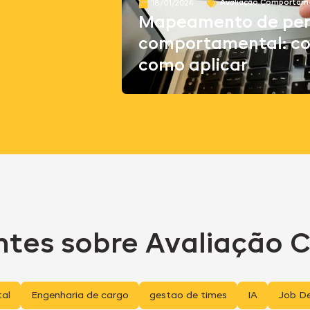
Avaliação Comportam
18/01/2024
Mapeamento de perf
comportamental: con
como aplicar
ntes sobre
Avaliação 
al
Engenharia de cargo
gestao de times
IA
Job De