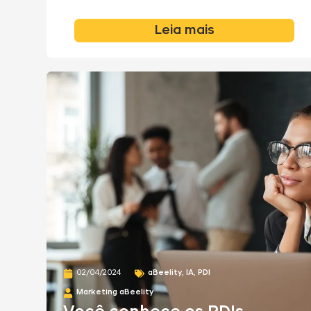
Leia mais
aBeelity
,
IA
,
PDI
02/04/2024
Marketing aBeelity