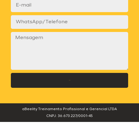
Enviar
aBeelity Treinamento Profissional e Gerencial LTDA
CNPJ: 36.673.227/0001-45