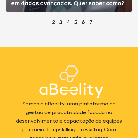
em dados avançados. Quer saber como?
1
2
3
4
5
6
7
Somos a aBeelity, uma plataforma de
gestão de produtividade focada no
desenvolvimento e capacitação de equipes
por meio de upskilling e reskilling. Com