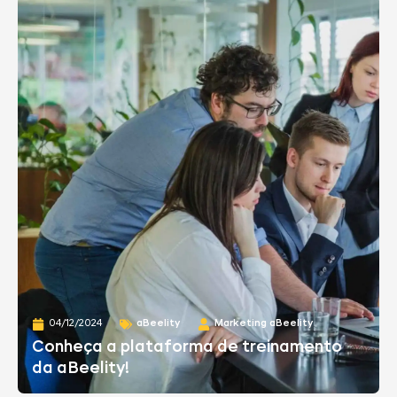
04/12/2024
aBeelity
Marketing aBeelity
Conheça a plataforma de treinamento
da aBeelity!