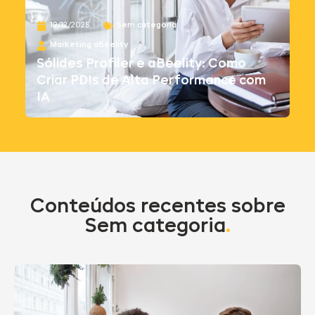
19/12/2025
Sem categoria
Marketing aBeelity
Sólides Profiler e aBeelity: Como
Criar PDIs de Alta Performance com
IA
Conteúdos recentes sobre
Sem categoria
.